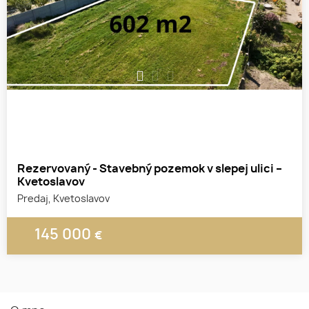
1
2
3
Rezervovaný - Stavebný pozemok v slepej ulici –
Kvetoslavov
Predaj, Kvetoslavov
145 000
€