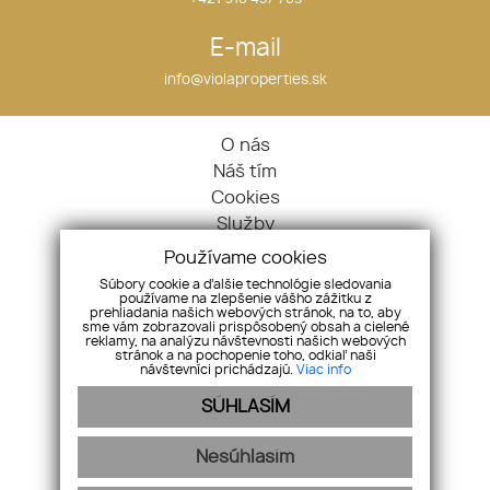
E-mail
info@violaproperties.sk
O nás
Náš tím
Cookies
Služby
Kontakt
Používame cookies
GDPR
Súbory cookie a ďalšie technológie sledovania
používame na zlepšenie vášho zážitku z
Nehnuteľnosti
prehliadania našich webových stránok, na to, aby
sme vám zobrazovali prispôsobený obsah a cielené
Byty
reklamy, na analýzu návštevnosti našich webových
Domy
stránok a na pochopenie toho, odkiaľ naši
návštevníci prichádzajú.
Viac info
Pozemky
SÚHLASÍM
Objekty
Dopyt
Nesúhlasím