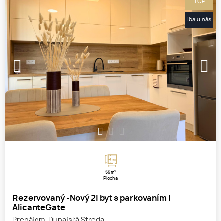
TOP
Iba u nás
1
2
3
2
55 m
Plocha
Rezervovaný -Nový 2i byt s parkovaním |
AlicanteGate
Prenájom, Dunajská Streda