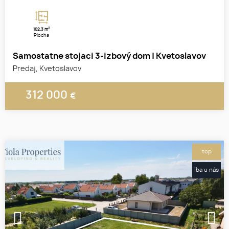
2
102.3 m
Plocha
Samostatne stojaci 3-izbový dom | Kvetoslavov
Predaj, Kvetoslavov
312 000
€
top
Iba u nás