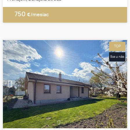
750
€/mesiac
TOP
Iba u nás
1
2
3