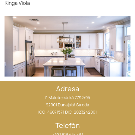
Kinga Viola
Adresa
Malotejedská 7792/95
92901 Dunajská Streda
IČO: 46071571 DIČ: 2023242001
Telefón
+421 918 437 783