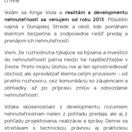
O mne
Volám sa Kinga Viola a
realitám a developmentu
nehnuteľností sa venujem od roku 2013
. Pôsobím
najmä v Dunajskej Strede a okolí, kde pomáham
klientom bezpečne a zodpovedne riešiť predaj a
prenájom ich nehnuteľností.
Viem, že rozhodnutia týkajúce sa bývania a investícií
do nehnuteľností patria medzi tie najdôležitejšie v
živote. Preto mojou úlohou nie je len sprostredkovať
obchod, ale sprevádzať klienta celým procesom – od
prvého rozhovoru, cez komunikáciu so záujemcami a
obhliadky, až po prípravu zmlúv a odovzdanie
nehnuteľnosti.
Vďaka skúsenostiam z developmentu rozumiem
nehnuteľnostiam nielen z pohľadu predaja, ale aj z
pohľadu projektovania, realizácie a správy. Denne sa
stretávam s technickou, právnou aj praktickou