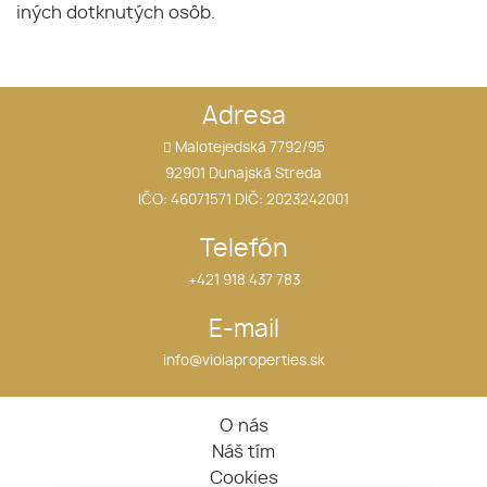
iných dotknutých osôb.
Adresa
Malotejedská 7792/95
92901 Dunajská Streda
IČO: 46071571 DIČ: 2023242001
Telefón
+421 918 437 783
E-mail
info@violaproperties.sk
O nás
Náš tím
Cookies